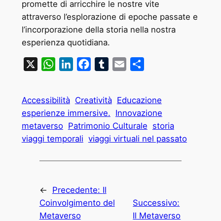
promette di arricchire le nostre vite
attraverso l’esplorazione di epoche passate e
l’incorporazione della storia nella nostra
esperienza quotidiana.
X
WhatsApp
LinkedIn
Facebook
Tumblr
Email
Condividi
Accessibilità
Creatività
Educazione
esperienze immersive.
Innovazione
metaverso
Patrimonio Culturale
storia
viaggi temporali
viaggi virtuali nel passato
←
Precedente:
Il
Coinvolgimento del
Successivo:
Metaverso
Il Metaverso