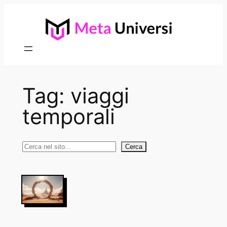
Vai
al
contenuto
Tag:
viaggi
temporali
Cerca
Cerca