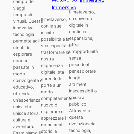
campo dei
Immersivo
viaggi
Il metaverso,
temporali
un universo
Il metaverso,
virtuali. Questa
digitale in
con le sue
innovativa
continua
infinite
tecnologia
espansione,
possibilità e la
permette agli
offre
sua capacità di
utenti di
un’opportunità
trasformare la
esplorare
senza
nostra
epoche
precedenti
esperienza
passate in
per esplorare
digitale, sta
modo
luoghi
aprendo le
coinvolgente e
altrimenti
porte a un
educativo,
inaccessibili o
modo
offrendo
chiusi al
completamente
un’esperienza
pubblico.
nuovo di
unica che
Attraverso
esplorare e
unisce storia,
questa
apprezzare i
cultura e
rivoluzionaria
monumenti
avventura.
tecnologia,
storici e
Esaminiamo il