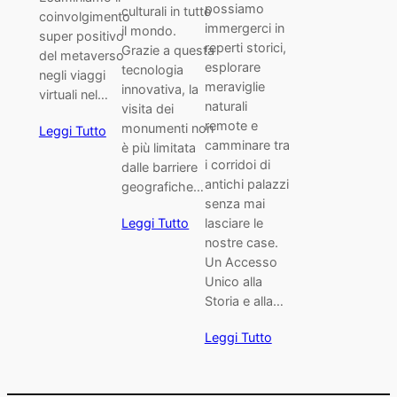
possiamo
culturali in tutto
coinvolgimento
immergerci in
il mondo.
super positivo
reperti storici,
Grazie a questa
del metaverso
esplorare
tecnologia
negli viaggi
meraviglie
innovativa, la
virtuali nel…
naturali
visita dei
remote e
monumenti non
Leggi Tutto
camminare tra
è più limitata
i corridoi di
dalle barriere
antichi palazzi
geografiche…
senza mai
lasciare le
Leggi Tutto
nostre case.
Un Accesso
Unico alla
Storia e alla…
Leggi Tutto