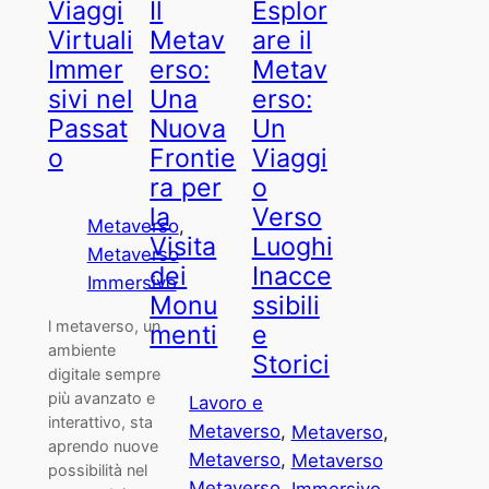
Esplor
Viaggi
Il
are il
Virtuali
Metav
Metav
Immer
erso:
erso:
sivi nel
Una
Un
Passat
Nuova
Viaggi
o
Frontie
o
ra per
Verso
la
Metaverso
, 
Luoghi
Visita
Metaverso
Inacce
dei
Immersivo
ssibili
Monu
l metaverso, un
e
menti
ambiente
Storici
digitale sempre
più avanzato e
Lavoro e
interattivo, sta
Metaverso
, 
Metaverso
, 
aprendo nuove
Metaverso
, 
Metaverso
possibilità nel
Metaverso
Immersivo