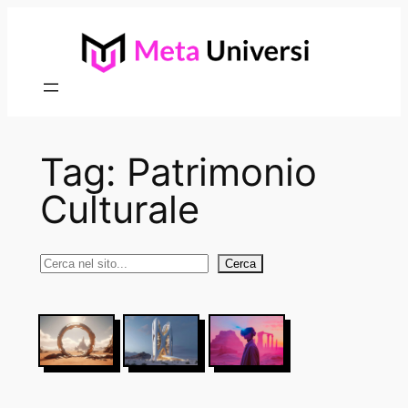
Vai
al
contenuto
Tag:
Patrimonio
Culturale
Cerca
Cerca