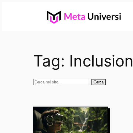
Vai
al
contenuto
Tag:
Inclusio
Cerca
Cerca