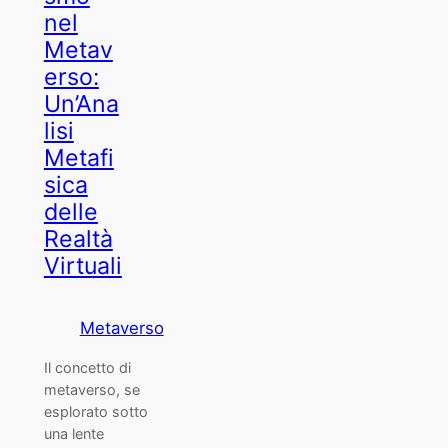
nel
Metav
erso:
Un’Ana
lisi
Metafi
sica
delle
Realtà
Virtuali
Metaverso
Il concetto di
metaverso, se
esplorato sotto
una lente