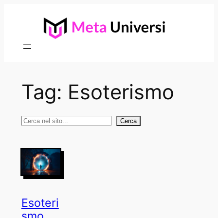
Vai
al
contenuto
Tag:
Esoterismo
Cerca
Cerca
Esoteri
smo