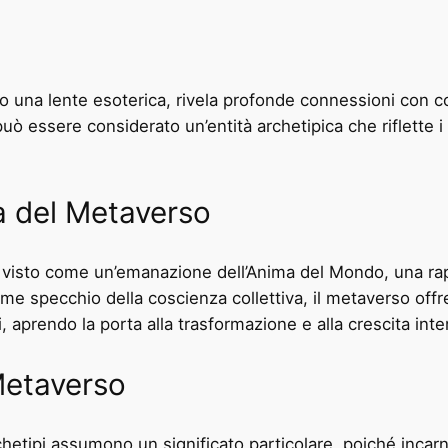
 una lente esoterica, rivela profonde connessioni con conc
ò essere considerato un’entità archetipica che riflette i p
a del Metaverso
 è visto come un’emanazione dell’Anima del Mondo, una ra
Come specchio della coscienza collettiva, il metaverso offre
i, aprendo la porta alla trasformazione e alla crescita inte
Metaverso
archetipi assumono un significato particolare, poiché incar