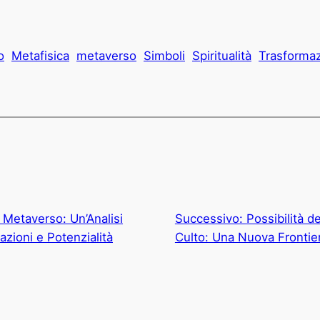
o
Metafisica
metaverso
Simboli
Spiritualità
Trasforma
 Metaverso: Un’Analisi
Successivo:
Possibilità d
azioni e Potenzialità
Culto: Una Nuova Frontier