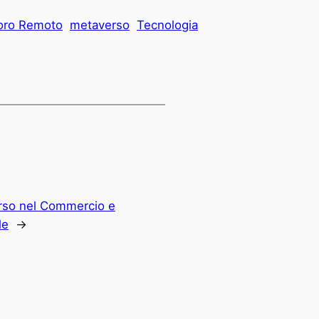
oro Remoto
metaverso
Tecnologia
rso nel Commercio e
le
→