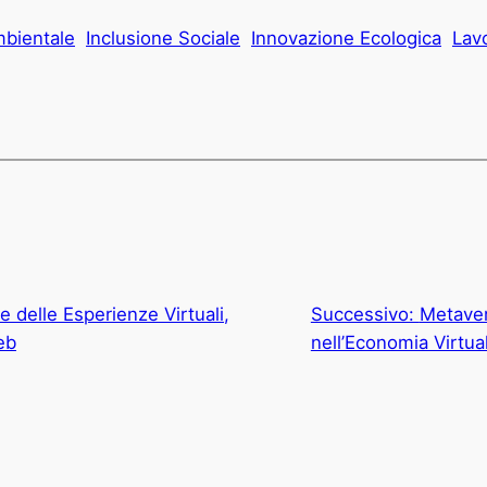
mbientale
Inclusione Sociale
Innovazione Ecologica
Lav
e delle Esperienze Virtuali,
Successivo:
Metave
eb
nell’Economia Virtua