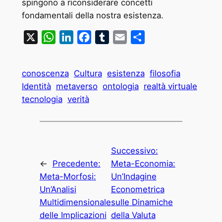
spingono a riconsiderare concetti
fondamentali della nostra esistenza.
X
WhatsApp
LinkedIn
Facebook
Tumblr
Email
Condividi
conoscenza
Cultura
esistenza
filosofia
Identità
metaverso
ontologia
realtà virtuale
tecnologia
verità
Successivo:
←
Precedente:
Meta-Economia:
Meta-Morfosi:
Un’Indagine
Un’Analisi
Econometrica
Multidimensionale
sulle Dinamiche
delle Implicazioni
della Valuta