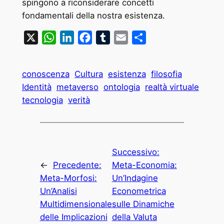
spingono a riconsiderare concetti
fondamentali della nostra esistenza.
X
WhatsApp
LinkedIn
Facebook
Tumblr
Email
Condividi
conoscenza
Cultura
esistenza
filosofia
Identità
metaverso
ontologia
realtà virtuale
tecnologia
verità
Successivo:
←
Precedente:
Meta-Economia:
Meta-Morfosi:
Un’Indagine
Un’Analisi
Econometrica
Multidimensionale
sulle Dinamiche
delle Implicazioni
della Valuta