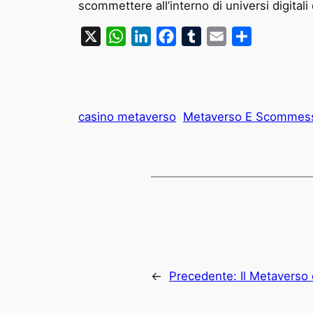
scommettere all’interno di universi digita
X
WhatsApp
LinkedIn
Facebook
Tumblr
Email
Condividi
casino metaverso
Metaverso E Scommess
←
Precedente:
Il Metaverso e