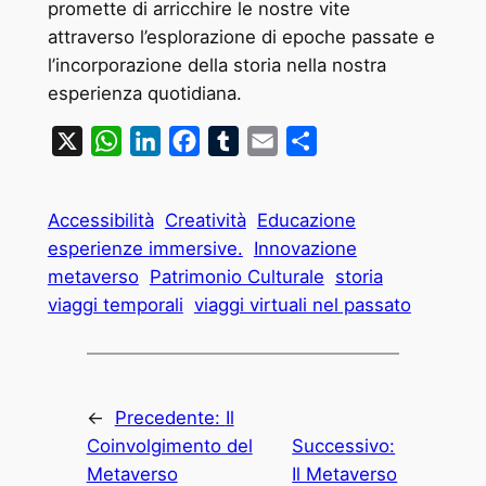
promette di arricchire le nostre vite
attraverso l’esplorazione di epoche passate e
l’incorporazione della storia nella nostra
esperienza quotidiana.
X
WhatsApp
LinkedIn
Facebook
Tumblr
Email
Condividi
Accessibilità
Creatività
Educazione
esperienze immersive.
Innovazione
metaverso
Patrimonio Culturale
storia
viaggi temporali
viaggi virtuali nel passato
←
Precedente:
Il
Coinvolgimento del
Successivo:
Metaverso
Il Metaverso