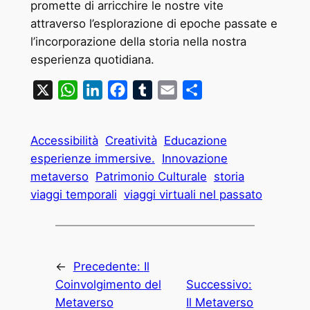
promette di arricchire le nostre vite
attraverso l’esplorazione di epoche passate e
l’incorporazione della storia nella nostra
esperienza quotidiana.
X
WhatsApp
LinkedIn
Facebook
Tumblr
Email
Condividi
Accessibilità
Creatività
Educazione
esperienze immersive.
Innovazione
metaverso
Patrimonio Culturale
storia
viaggi temporali
viaggi virtuali nel passato
←
Precedente:
Il
Coinvolgimento del
Successivo:
Metaverso
Il Metaverso