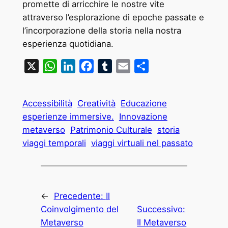
promette di arricchire le nostre vite
attraverso l’esplorazione di epoche passate e
l’incorporazione della storia nella nostra
esperienza quotidiana.
X
WhatsApp
LinkedIn
Facebook
Tumblr
Email
Condividi
Accessibilità
Creatività
Educazione
esperienze immersive.
Innovazione
metaverso
Patrimonio Culturale
storia
viaggi temporali
viaggi virtuali nel passato
←
Precedente:
Il
Coinvolgimento del
Successivo:
Metaverso
Il Metaverso