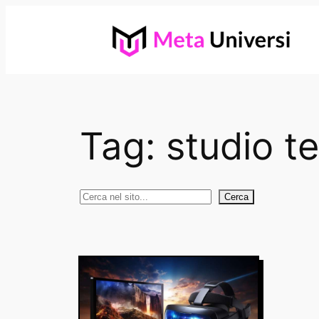
Vai
al
contenuto
Tag:
studio t
Cerca
Cerca