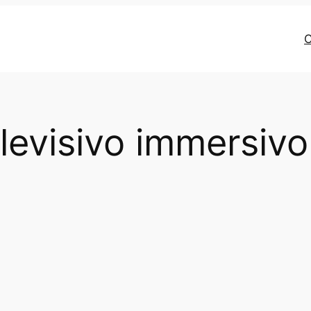
C
elevisivo immersivo