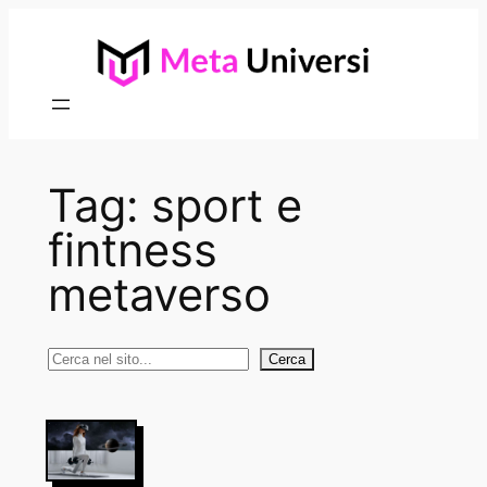
Vai
al
contenuto
Tag:
sport e
fintness
metaverso
Cerca
Cerca