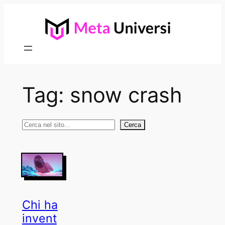
Vai
al
contenuto
Tag:
snow crash
Cerca
Cerca
Chi ha
invent