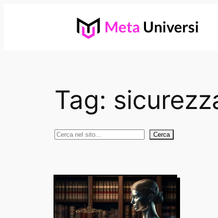
Vai
al
contenuto
Tag:
sicurezz
Cerca
Cerca