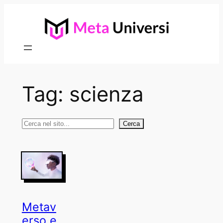
Vai
al
contenuto
Tag:
scienza
Cerca
Cerca
Metav
erso e