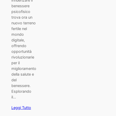
influenzare il
benessere
psicofisico
trova ora un
nuovo terreno
fertile nel
mondo
digitale,
offrendo
opportunità
rivoluzionarie
per il
miglioramento
della salute e
del
benessere.
Esplorando
il…
Leggi Tutto