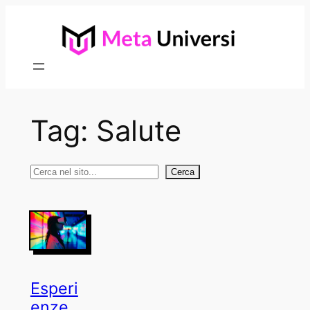
Vai
al
contenuto
Tag:
Salute
Cerca
Cerca
Esperi
enze