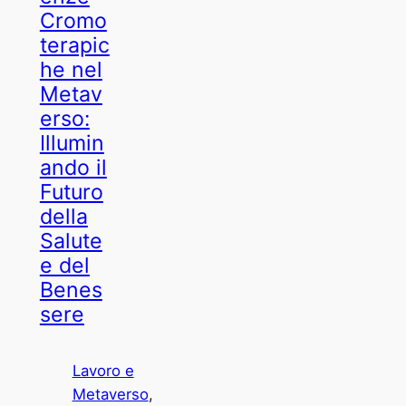
Cromo
terapic
he nel
Metav
erso:
Illumin
ando il
Futuro
della
Salute
e del
Benes
sere
Lavoro e
Metaverso
, 