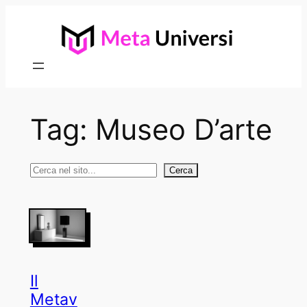
Vai
al
contenuto
Tag:
Museo D’arte
Cerca
Cerca
Il
Metav