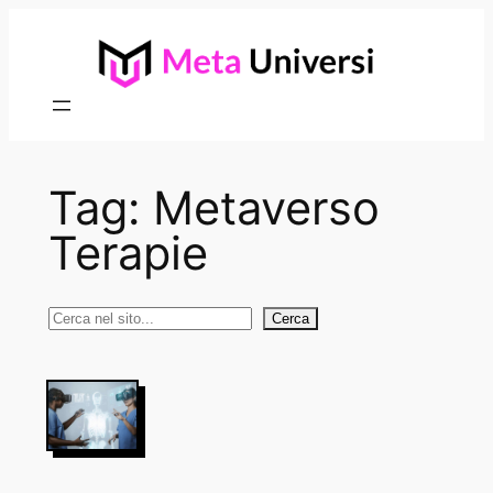
Vai
al
contenuto
Tag:
Metaverso
Terapie
Cerca
Cerca