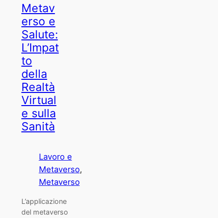
Metav
erso e
Salute:
L’Impat
to
della
Realtà
Virtual
e sulla
Sanità
Lavoro e
Metaverso
, 
Metaverso
L’applicazione
del metaverso