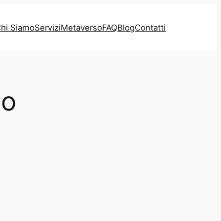
hi Siamo
Servizi
Metaverso
FAQ
Blog
Contatti
so