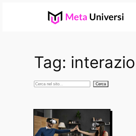
Vai
al
contenuto
Tag:
interazi
Cerca
Cerca