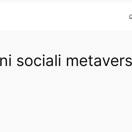
C
oni sociali metaver