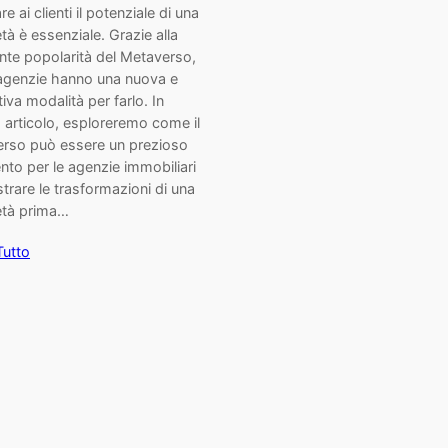
e ai clienti il potenziale di una
tà è essenziale. Grazie alla
nte popolarità del Metaverso,
 agenzie hanno una nuova e
iva modalità per farlo. In
 articolo, esploreremo come il
rso può essere un prezioso
nto per le agenzie immobiliari
lustrare le trasformazioni di una
età prima…
Tutto