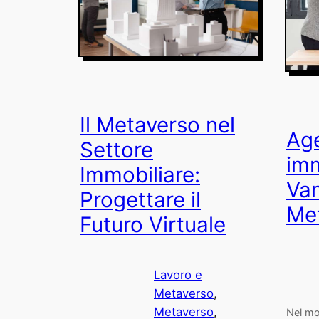
Il Metaverso nel
Ag
Settore
imm
Immobiliare:
Van
Progettare il
Me
Futuro Virtuale
Lavoro e
Metaverso
, 
Metaverso
, 
Nel mon