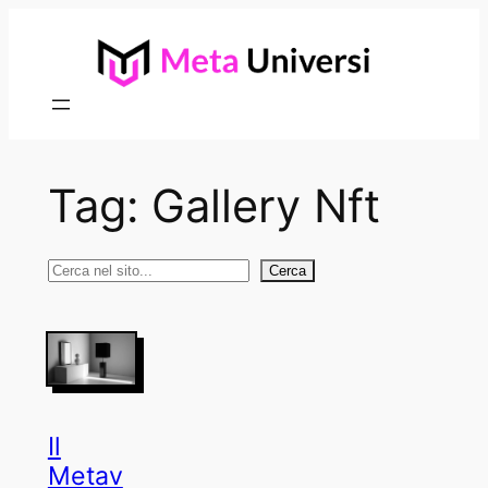
Vai
al
contenuto
Tag:
Gallery Nft
Cerca
Cerca
Il
Metav