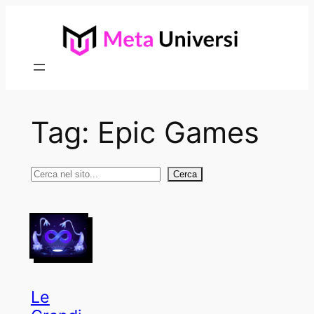
Vai
al
contenuto
Tag:
Epic Games
Cerca
Cerca
Le