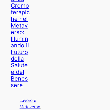
Cromo
terapic
he nel
Metav
erso:
Illumin
ando il
Futuro
della
Salute
e del
Benes
sere
Lavoro e
Metaverso
, 