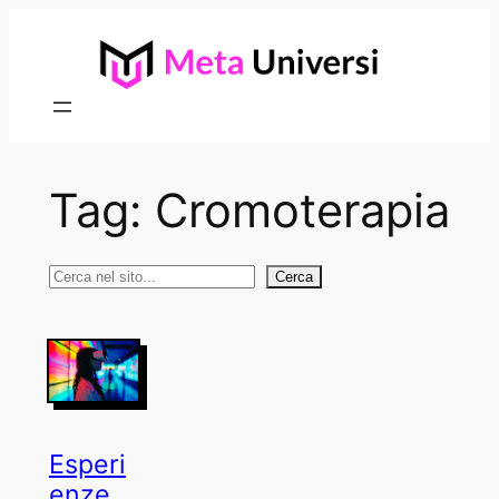
Vai
al
contenuto
Tag:
Cromoterapia
Cerca
Cerca
Esperi
enze