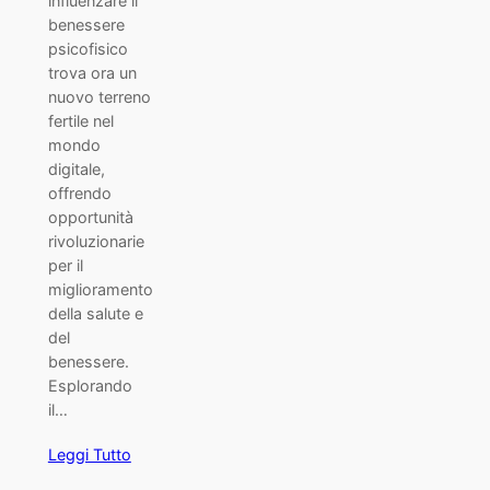
influenzare il
benessere
psicofisico
trova ora un
nuovo terreno
fertile nel
mondo
digitale,
offrendo
opportunità
rivoluzionarie
per il
miglioramento
della salute e
del
benessere.
Esplorando
il…
Leggi Tutto