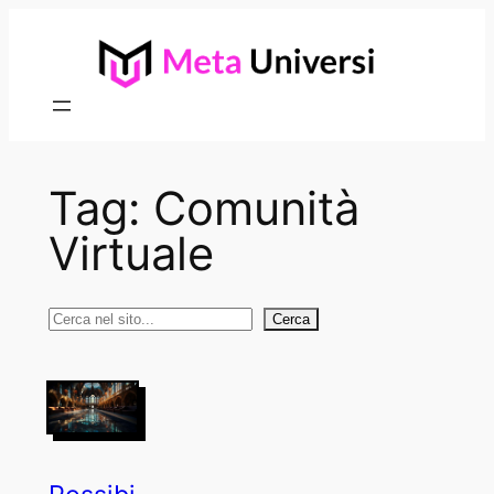
Vai
al
contenuto
Tag:
Comunità
Virtuale
Cerca
Cerca