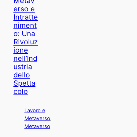
Metav
erso e
Intratte
niment
o: Una
Rivoluz
ione
nell’Ind
ustria
dello
Spetta
colo
Lavoro e
Metaverso
, 
Metaverso