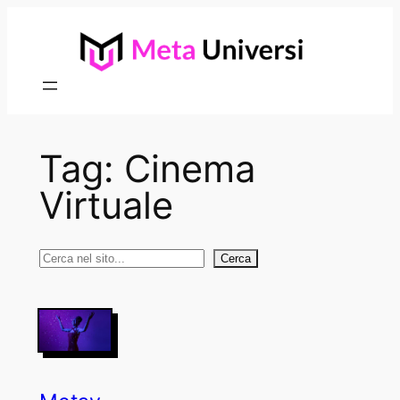
Vai
al
contenuto
Tag:
Cinema
Virtuale
Cerca
Cerca