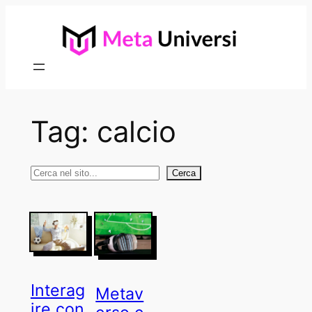
Vai
al
contenuto
Tag:
calcio
Cerca
Cerca
Interag
Metav
ire con