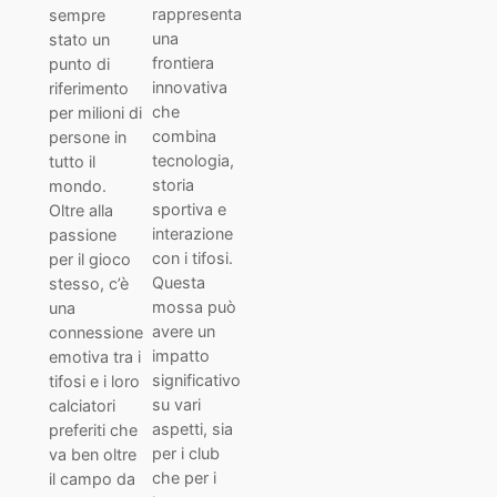
rappresenta
sempre
una
stato un
frontiera
punto di
innovativa
riferimento
che
per milioni di
combina
persone in
tecnologia,
tutto il
storia
mondo.
sportiva e
Oltre alla
interazione
passione
con i tifosi.
per il gioco
Questa
stesso, c’è
mossa può
una
avere un
connessione
impatto
emotiva tra i
significativo
tifosi e i loro
su vari
calciatori
aspetti, sia
preferiti che
per i club
va ben oltre
che per i
il campo da