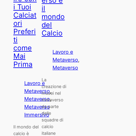
erso e
i Tuoi
il
Calciat
mondo
ori
del
Preferi
Calcio
ti
come
Lavoro e
Mai
Metaverso
, 
Prima
Metaverso
La
Lavoro e
creazione di
Metaverso
, 
musei nel
Metaverso
, 
metaverso
Metaverso
da parte
delle
Immersivo
squadre di
calcio
Il mondo del
italiane
calcio è