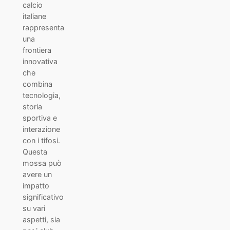
calcio
italiane
rappresenta
una
frontiera
innovativa
che
combina
tecnologia,
storia
sportiva e
interazione
con i tifosi.
Questa
mossa può
avere un
impatto
significativo
su vari
aspetti, sia