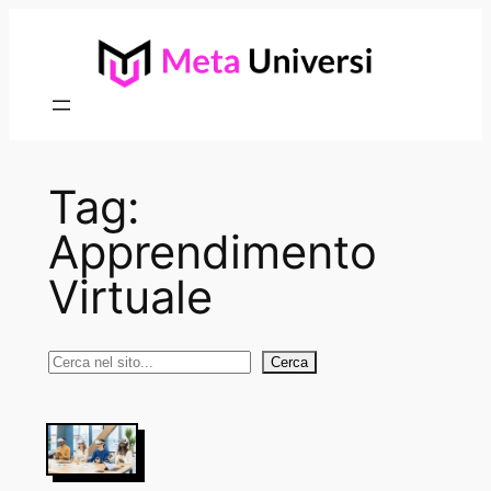
Vai
al
contenuto
Tag:
Apprendimento
Virtuale
Cerca
Cerca