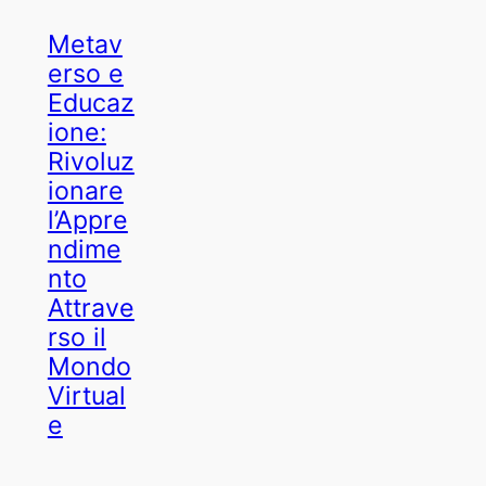
Metav
erso e
Educaz
ione:
Rivoluz
ionare
l’Appre
ndime
nto
Attrave
rso il
Mondo
Virtual
e