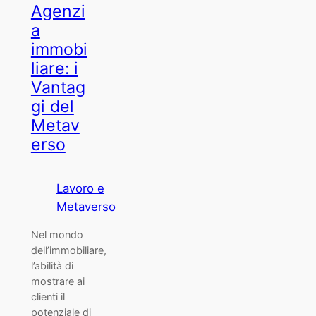
Agenzi
a
immobi
liare: i
Vantag
gi del
Metav
erso
Lavoro e
Metaverso
Nel mondo
dell’immobiliare,
l’abilità di
mostrare ai
clienti il
potenziale di