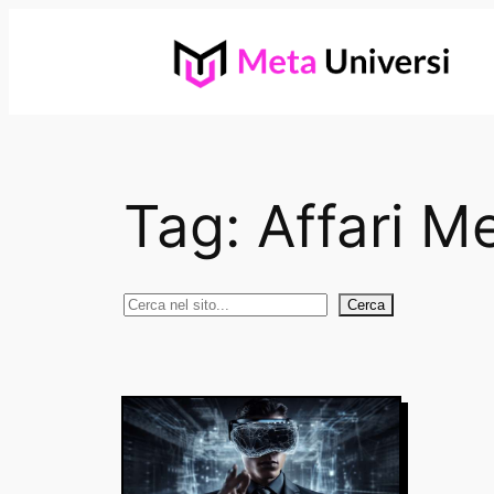
Vai
al
contenuto
Tag:
Affari M
Cerca
Cerca