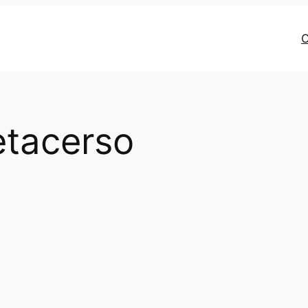
C
etacerso