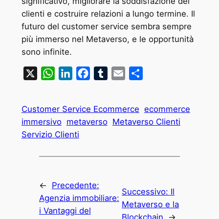
significativo, migliorare la soddisfazione dei
clienti e costruire relazioni a lungo termine. Il
futuro del customer service sembra sempre
più immerso nel Metaverso, e le opportunità
sono infinite.
X
WhatsApp
LinkedIn
Facebook
Tumblr
Email
Condividi
Customer Service Ecommerce
ecommerce
immersivo
metaverso
Metaverso Clienti
Servizio Clienti
←
Precedente:
Successivo:
Il
Agenzia immobiliare:
Metaverso e la
i Vantaggi del
Blockchain
→