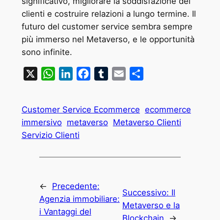
significativo, migliorare la soddisfazione dei
clienti e costruire relazioni a lungo termine. Il
futuro del customer service sembra sempre
più immerso nel Metaverso, e le opportunità
sono infinite.
X
WhatsApp
LinkedIn
Facebook
Tumblr
Email
Condividi
Customer Service Ecommerce
ecommerce
immersivo
metaverso
Metaverso Clienti
Servizio Clienti
←
Precedente:
Successivo:
Il
Agenzia immobiliare:
Metaverso e la
i Vantaggi del
Blockchain
→