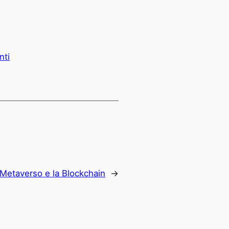
nti
l Metaverso e la Blockchain
→