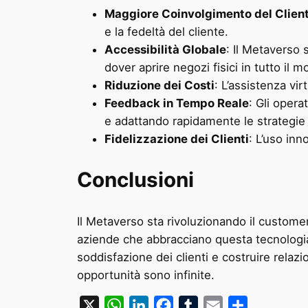
Maggiore Coinvolgimento del Clien
e la fedeltà del cliente.
Accessibilità Globale
: Il Metaverso
dover aprire negozi fisici in tutto il 
Riduzione dei Costi
: L’assistenza vi
Feedback in Tempo Reale
: Gli opera
e adattando rapidamente le strategie
Fidelizzazione dei Clienti
: L’uso in
Conclusioni
Il Metaverso sta rivoluzionando il custome
aziende che abbracciano questa tecnologia
soddisfazione dei clienti e costruire rela
opportunità sono infinite.
X
WhatsApp
LinkedIn
Facebook
Tumblr
Email
Condividi