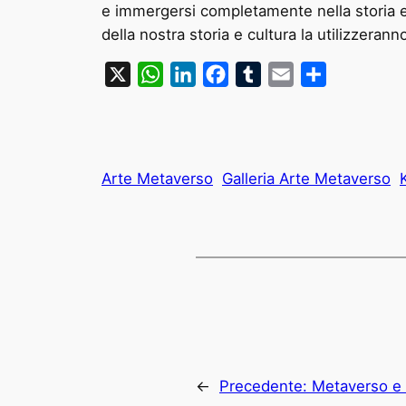
e immergersi completamente nella storia e 
della nostra storia e cultura la utilizzeranno 
X
WhatsApp
LinkedIn
Facebook
Tumblr
Email
Condividi
Arte Metaverso
Galleria Arte Metaverso
←
Precedente:
Metaverso e 