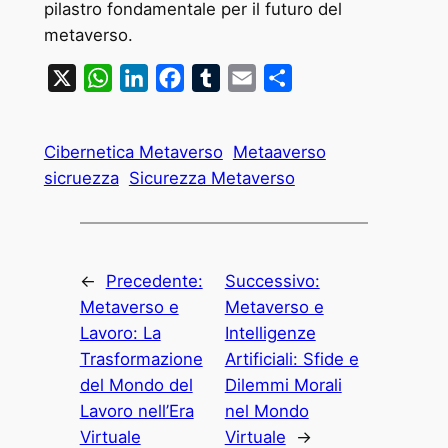
pilastro fondamentale per il futuro del
metaverso.
X
WhatsApp
LinkedIn
Facebook
Tumblr
Email
Condividi
Cibernetica Metaverso
Metaaverso
sicruezza
Sicurezza Metaverso
←
Precedente:
Successivo:
Metaverso e
Metaverso e
Lavoro: La
Intelligenze
Trasformazione
Artificiali: Sfide e
del Mondo del
Dilemmi Morali
Lavoro nell’Era
nel Mondo
Virtuale
Virtuale
→