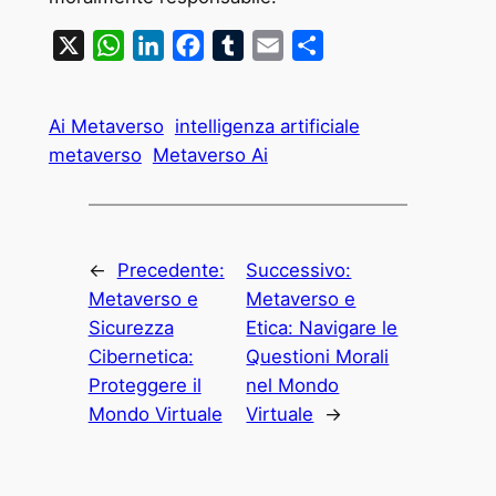
X
WhatsApp
LinkedIn
Facebook
Tumblr
Email
Condividi
Ai Metaverso
intelligenza artificiale
metaverso
Metaverso Ai
←
Precedente:
Successivo:
Metaverso e
Metaverso e
Sicurezza
Etica: Navigare le
Cibernetica:
Questioni Morali
Proteggere il
nel Mondo
Mondo Virtuale
Virtuale
→