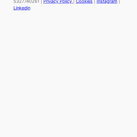
5327740261 |
Privacy Policy
|
Cookies
|
Instagram
|
Linkedin