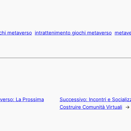
chi metaverso
intrattenimento giochi metaverso
metave
verso: La Prossima
Successivo:
Incontri e Sociali
Costruire Comunità Virtuali
→