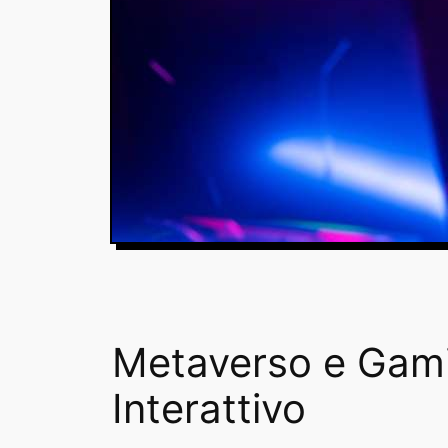
Metaverso e Gamin
Interattivo