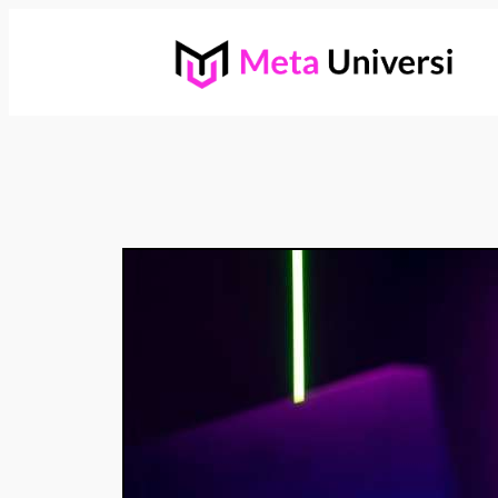
Vai
al
contenuto