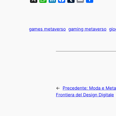
games metaverso
gaming metaverso
gio
←
Precedente:
Moda e Meta
Frontiera del Design Digitale