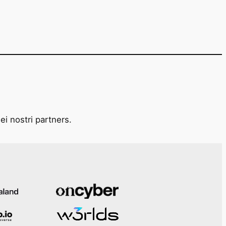
ei nostri partners.