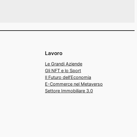
Lavoro
Le Grandi Aziende
Gli NFT e lo Sport
Il Futuro dell’Economia
E-Commerce nel Metaverso
Settore Immobiliare 3.0