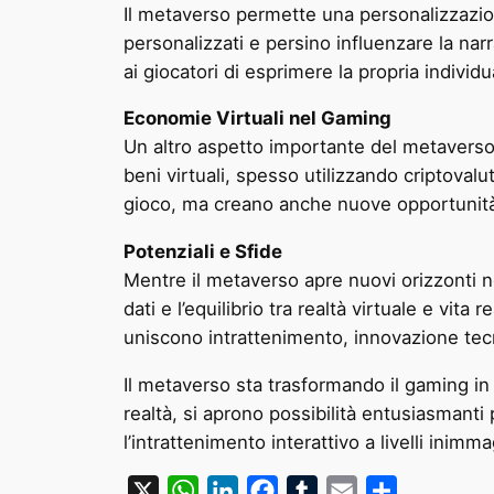
Il metaverso permette una personalizzazion
personalizzati e persino influenzare la nar
ai giocatori di esprimere la propria individua
Economie Virtuali nel Gaming
Un altro aspetto importante del metaverso 
beni virtuali, spesso utilizzando criptova
gioco, ma creano anche nuove opportunità
Potenziali e Sfide
Mentre il metaverso apre nuovi orizzonti n
dati e l’equilibrio tra realtà virtuale e v
uniscono intrattenimento, innovazione tecn
Il metaverso sta trasformando il gaming in 
realtà, si aprono possibilità entusiasmanti 
l’intrattenimento interattivo a livelli ini
X
WhatsApp
LinkedIn
Facebook
Tumblr
Email
Condividi