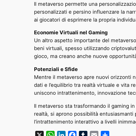
Il metaverso permette una personalizzazion
personalizzati e persino influenzare la nar
ai giocatori di esprimere la propria individua
Economie Virtuali nel Gaming
Un altro aspetto importante del metaverso 
beni virtuali, spesso utilizzando criptova
gioco, ma creano anche nuove opportunità
Potenziali e Sfide
Mentre il metaverso apre nuovi orizzonti n
dati e l’equilibrio tra realtà virtuale e v
uniscono intrattenimento, innovazione tecn
Il metaverso sta trasformando il gaming in 
realtà, si aprono possibilità entusiasmanti 
l’intrattenimento interattivo a livelli ini
X
WhatsApp
LinkedIn
Facebook
Tumblr
Email
Condividi