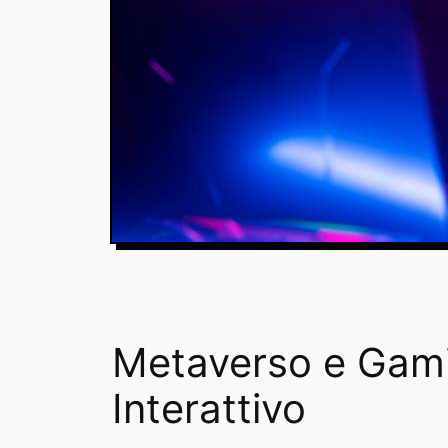
Metaverso e Gamin
Interattivo