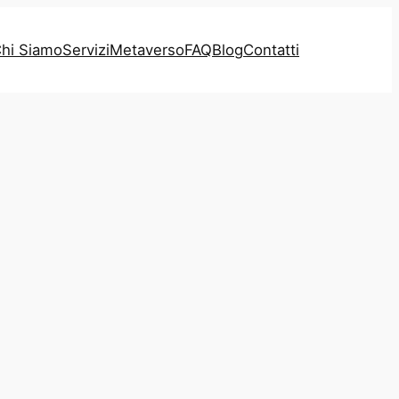
hi Siamo
Servizi
Metaverso
FAQ
Blog
Contatti