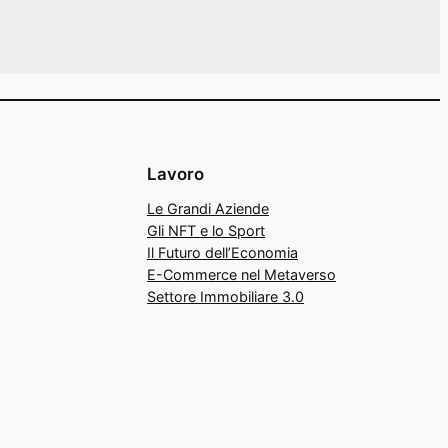
Lavoro
Le Grandi Aziende
Gli NFT e lo Sport
Il Futuro dell’Economia
E-Commerce nel Metaverso
Settore Immobiliare 3.0