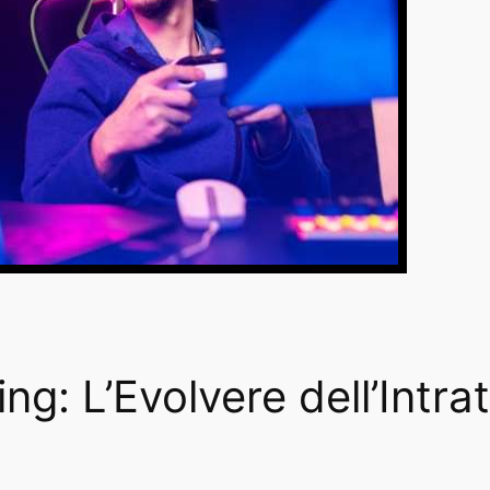
g: L’Evolvere dell’Intra