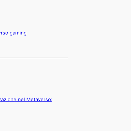
rso gaming
zzazione nel Metaverso: