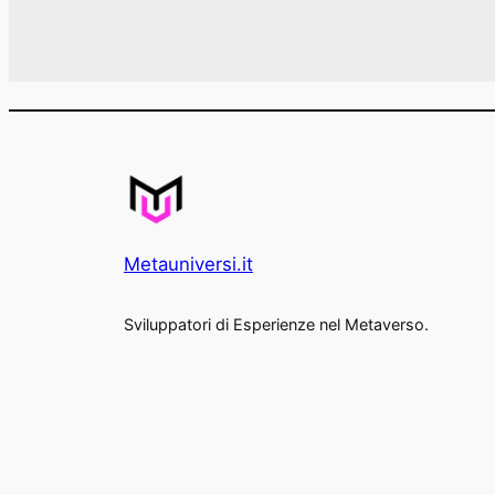
Metauniversi.it
Sviluppatori di Esperienze nel Metaverso.