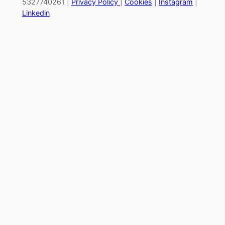
5327740261 |
Privacy Policy
|
Cookies
|
Instagram
|
Linkedin