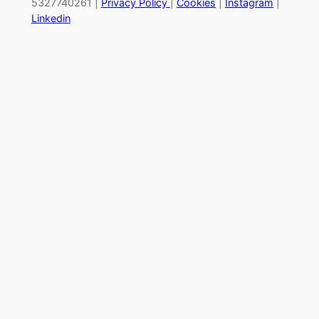
5327740261 |
Privacy Policy
|
Cookies
|
Instagram
|
Linkedin