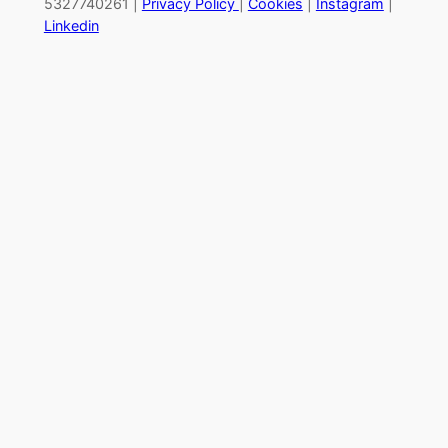
5327740261 |
Privacy Policy
|
Cookies
|
Instagram
|
Linkedin