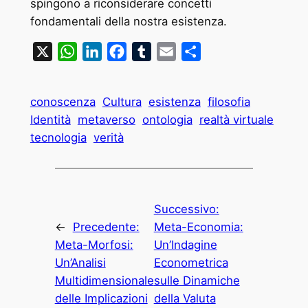
spingono a riconsiderare concetti
fondamentali della nostra esistenza.
X
WhatsApp
LinkedIn
Facebook
Tumblr
Email
Condividi
conoscenza
Cultura
esistenza
filosofia
Identità
metaverso
ontologia
realtà virtuale
tecnologia
verità
Successivo:
←
Precedente:
Meta-Economia:
Meta-Morfosi:
Un’Indagine
Un’Analisi
Econometrica
Multidimensionale
sulle Dinamiche
delle Implicazioni
della Valuta