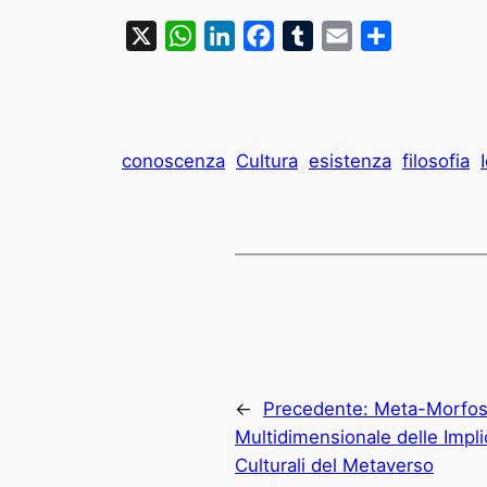
X
WhatsApp
LinkedIn
Facebook
Tumblr
Email
Condividi
conoscenza
Cultura
esistenza
filosofia
←
Precedente:
Meta-Morfosi
Multidimensionale delle Impli
Culturali del Metaverso