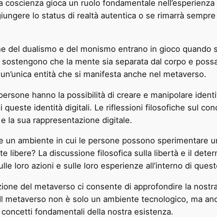
ella coscienza gioca un ruolo fondamentale nell’esperienza
giungere lo status di realtà autentica o se rimarrà sempre
che del dualismo e del monismo entrano in gioco quando s
 sostengono che la mente sia separata dal corpo e possa
 un’unica entità che si manifesta anche nel metaverso.
ersone hanno la possibilità di creare e manipolare identit
 di queste identità digitali. Le riflessioni filosofiche sul 
 e la sua rappresentazione digitale.
e un ambiente in cui le persone possono sperimentare una
libere? La discussione filosofica sulla libertà e il det
ulle loro azioni e sulle loro esperienze all’interno di que
ruzione del metaverso ci consente di approfondire la nostr
ale. Il metaverso non è solo un ambiente tecnologico, ma an
 concetti fondamentali della nostra esistenza.