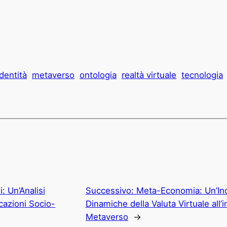
Identità
metaverso
ontologia
realtà virtuale
tecnologia
: Un’Analisi
Successivo:
Meta-Economia: Un’Ind
cazioni Socio-
Dinamiche della Valuta Virtuale all’
Metaverso
→