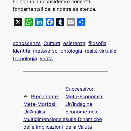
spingono a riconsiderare concetti
fondamentali della nostra esistenza.
X
WhatsApp
LinkedIn
Facebook
Tumblr
Email
Condividi
conoscenza
Cultura
esistenza
filosofia
Identità
metaverso
ontologia
realtà virtuale
tecnologia
verità
Successivo:
←
Precedente:
Meta-Economia:
Meta-Morfosi:
Un’Indagine
Un’Analisi
Econometrica
Multidimensionale
sulle Dinamiche
delle Implicazioni
della Valuta