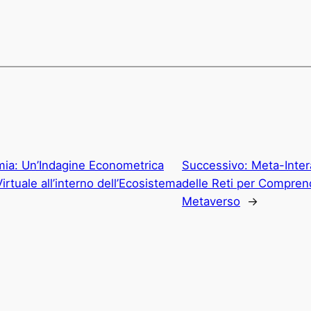
ia: Un’Indagine Econometrica
Successivo:
Meta-Intera
irtuale all’interno dell’Ecosistema
delle Reti per Comprend
Metaverso
→