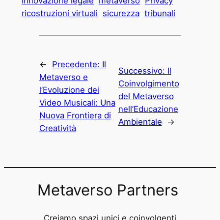
innovazione legale
metaverso
Privacy
ricostruzioni virtuali
sicurezza
tribunali
←
Precedente:
Il
Successivo:
Il
Metaverso e
Coinvolgimento
l’Evoluzione dei
del Metaverso
Video Musicali: Una
nell’Educazione
Nuova Frontiera di
Ambientale
→
Creatività
Metaverso Partners
Creiamo spazi unici e coinvolgenti